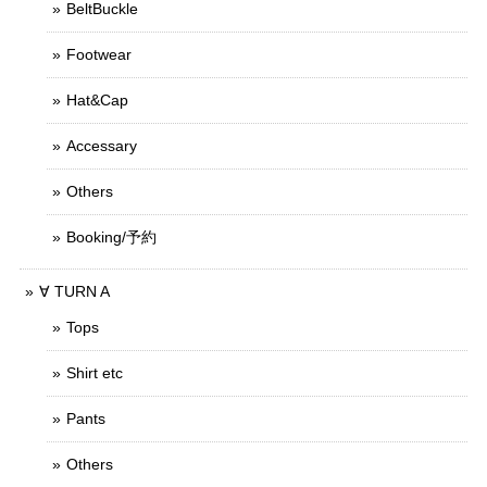
BeltBuckle
Footwear
Hat&Cap
Accessary
Others
Booking/予約
∀ TURN A
Tops
Shirt etc
Pants
Others