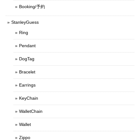
Booking/予約
StanleyGuess
Ring
Pendant
DogTag
Bracelet
Earrings
KeyChain
WalletChain
Wallet
Zippo