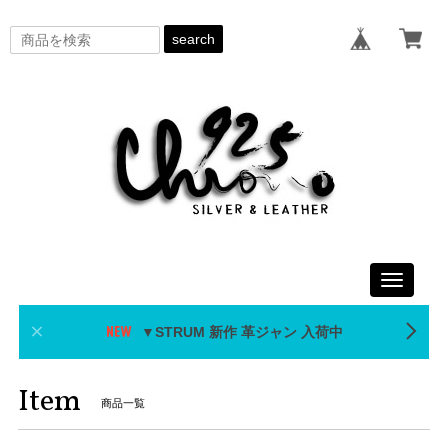
search
Toggle
navigati
▼STRUM 新作 革ジャン 入荷中
Item
商品一覧