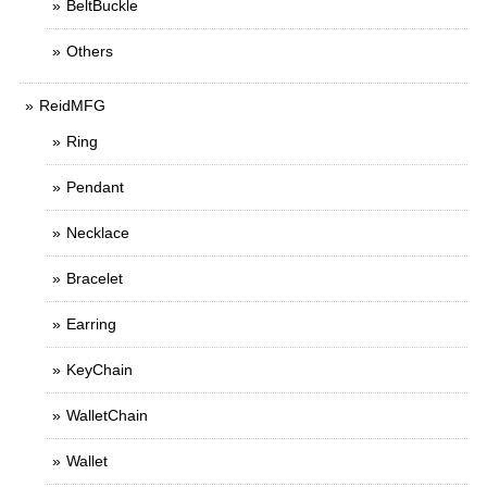
BeltBuckle
Others
ReidMFG
Ring
Pendant
Necklace
Bracelet
Earring
KeyChain
WalletChain
Wallet