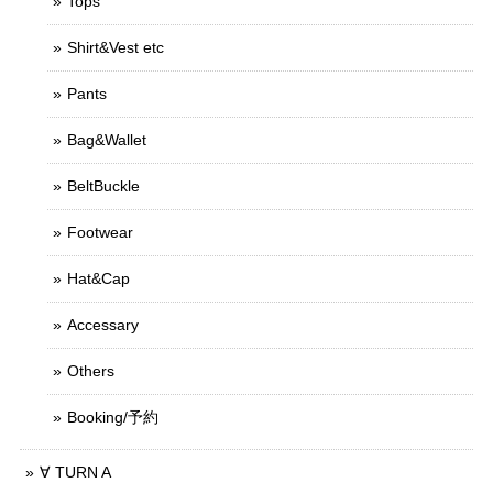
Tops
Shirt&Vest etc
Pants
Bag&Wallet
BeltBuckle
Footwear
Hat&Cap
Accessary
Others
Booking/予約
∀ TURN A