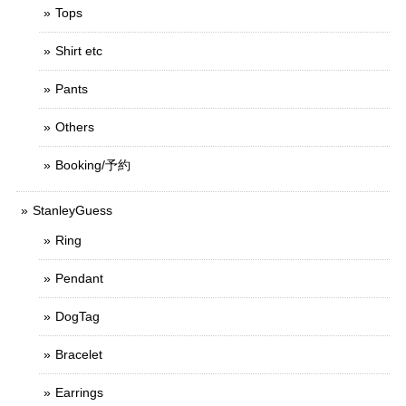
Tops
Shirt etc
Pants
Others
Booking/予約
StanleyGuess
Ring
Pendant
DogTag
Bracelet
Earrings