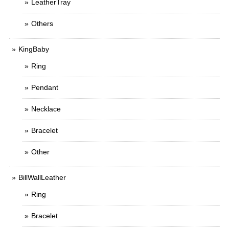
LeatherTray
Others
KingBaby
Ring
Pendant
Necklace
Bracelet
Other
BillWallLeather
Ring
Bracelet