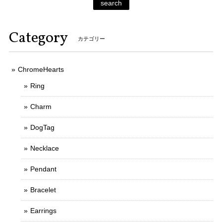
search
Category
カテゴリー
ChromeHearts
Ring
Charm
DogTag
Necklace
Pendant
Bracelet
Earrings