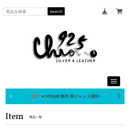
search
Toggle
navigati
▼STRUM 新作 革ジャン 入荷中
Item
商品一覧