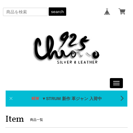
search
Toggle
navigati
▼STRUM 新作 革ジャン 入荷中
Item
商品一覧