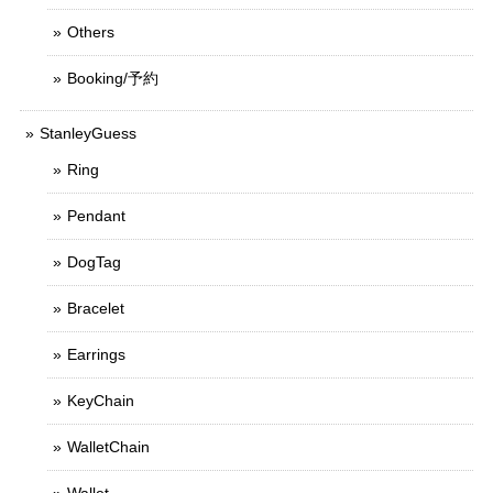
Others
Booking/予約
StanleyGuess
Ring
Pendant
DogTag
Bracelet
Earrings
KeyChain
WalletChain