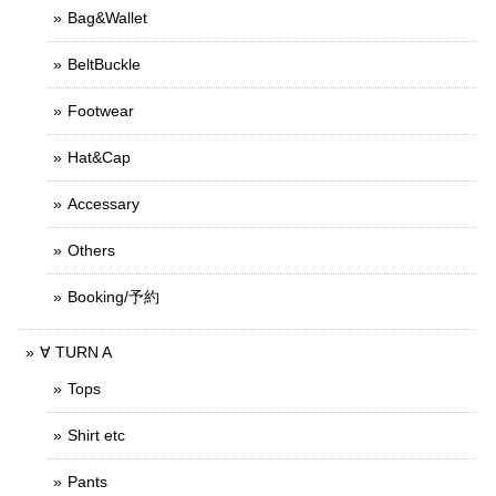
Bag&Wallet
BeltBuckle
Footwear
Hat&Cap
Accessary
Others
Booking/予約
∀ TURN A
Tops
Shirt etc
Pants