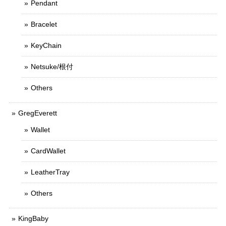
Pendant
Bracelet
KeyChain
Netsuke/根付
Others
GregEverett
Wallet
CardWallet
LeatherTray
Others
KingBaby