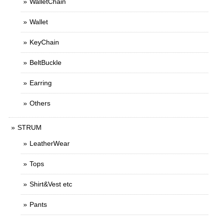
WalletChain
Wallet
KeyChain
BeltBuckle
Earring
Others
STRUM
LeatherWear
Tops
Shirt&Vest etc
Pants