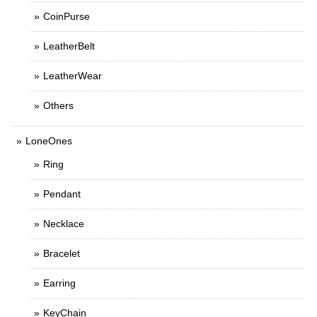
CoinPurse
LeatherBelt
LeatherWear
Others
LoneOnes
Ring
Pendant
Necklace
Bracelet
Earring
KeyChain