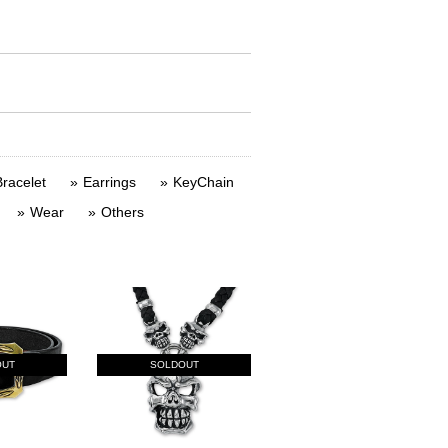
racelet
Earrings
KeyChain
Wear
Others
OUT
SOLDOUT