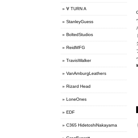
∀ TURN A
StanleyGuess
BoltedStudios
ReidMFG
TravisWalker
VanAmburgLeathers
Rizard Head
LoneOnes
EDF
C365 HidetoshiNakayama