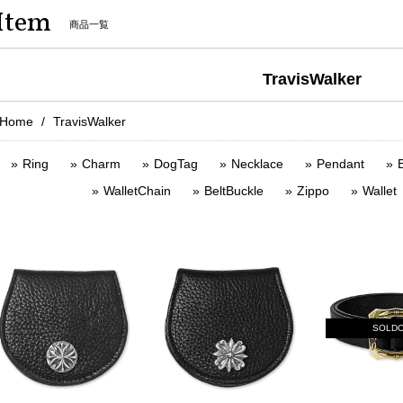
Item
商品一覧
TravisWalker
Home
TravisWalker
Ring
Charm
DogTag
Necklace
Pendant
B
WalletChain
BeltBuckle
Zippo
Wallet
SOLD