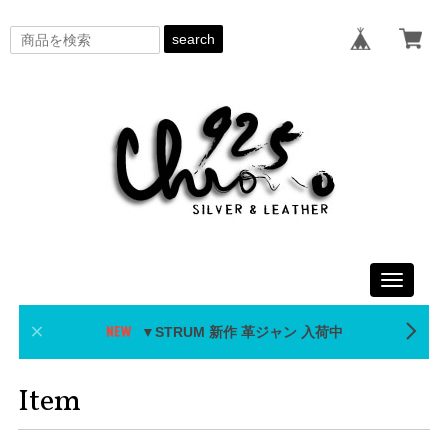
search
Toggle
navigati
▼STRUM 新作 革ジャン 入荷中
Item