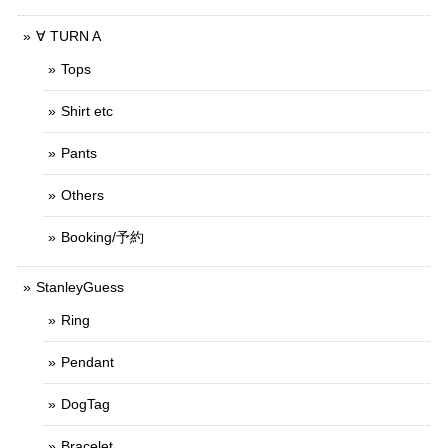
∀ TURN A
Tops
Shirt etc
Pants
Others
Booking/予約
StanleyGuess
Ring
Pendant
DogTag
Bracelet