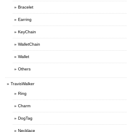
Bracelet
Earring
KeyChain
WalletChain
Wallet
Others
TravisWalker
Ring
Charm
DogTag
Necklace