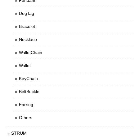
Pendant
DogTag
Bracelet
Necklace
WalletChain
Wallet
KeyChain
BeltBuckle
Earring
Others
STRUM