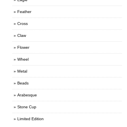
Feather
Cross
Claw
Flower
Wheel
Metal
Beads
Arabesque
Stone Cup
Limited Edition