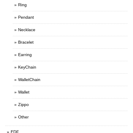
Ring
Pendant
Necklace
Bracelet
Earring
KeyChain
WalletChain
Wallet
Zippo
Other
EDF