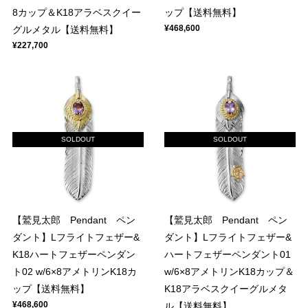
8カップ＆K18アラベスクイー
ップ【送料無料】
¥468,600
グルメタル【送料無料】
¥227,700
SOLDOUT
SOLDOUT
【鷲見太郎 Pendant ペン
【鷲見太郎 Pendant ペン
ダント】Lフライトフェザー&
ダント】Lフライトフェザー&
K18ハートフェザーペンダン
ハートフェザーペンダント01
ト02 w/6×8アメトリンK18カ
w/6×8アメトリンK18カップ＆
ップ【送料無料】
K18アラベスクイーグルメタ
¥468,600
ル【送料無料】