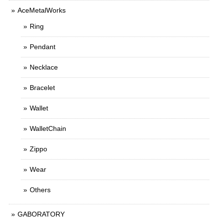
AceMetalWorks
Ring
Pendant
Necklace
Bracelet
Wallet
WalletChain
Zippo
Wear
Others
GABORATORY