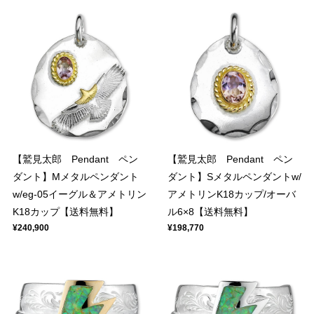
【鷲見太郎 Pendant ペン
【鷲見太郎 Pendant ペン
ダント】Mメタルペンダント
ダント】Sメタルペンダントw/
w/eg-05イーグル＆アメトリン
アメトリンK18カップ/オーバ
K18カップ【送料無料】
ル6×8【送料無料】
¥240,900
¥198,770