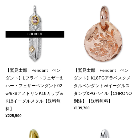
SOLDOUT
【鷲見太郎 Pendant ペン
【鷲見太郎 Pendant ペン
ダント】Lフライトフェザー&
ダント】K18PGアラベスクメ
ハートフェザーペンダント02
タルペンダントw/イーグルス
w/6×8アメトリンK18カップ＆
タンプ&PGベイル【CHRONO
K18イーグルメタル【送料無
別注】【送料無料】
¥139,700
料】
¥225,500