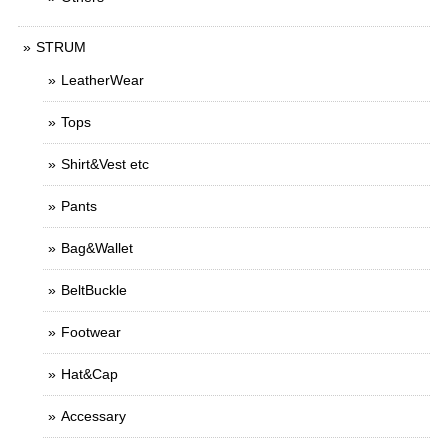
STRUM
LeatherWear
Tops
Shirt&Vest etc
Pants
Bag&Wallet
BeltBuckle
Footwear
Hat&Cap
Accessary