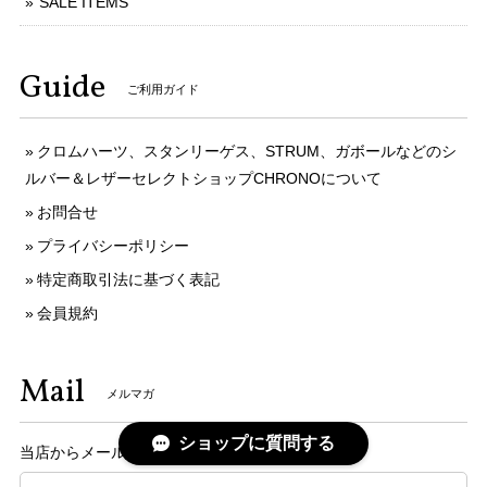
SALE ITEMS
Guide
ご利用ガイド
クロムハーツ、スタンリーゲス、STRUM、ガボールなどのシ
ルバー＆レザーセレクトショップCHRONOについて
お問合せ
プライバシーポリシー
特定商取引法に基づく表記
会員規約
Mail
メルマガ
ショップに質問する
当店からメールマガジンをお届けいたします。