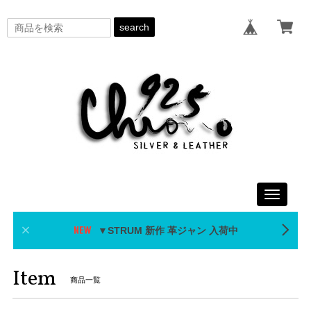
search
Toggle
navigati
▼STRUM 新作 革ジャン 入荷中
Item
商品一覧