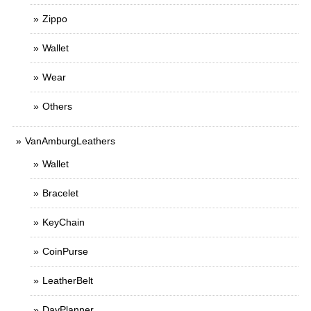
Zippo
Wallet
Wear
Others
VanAmburgLeathers
Wallet
Bracelet
KeyChain
CoinPurse
LeatherBelt
DayPlanner