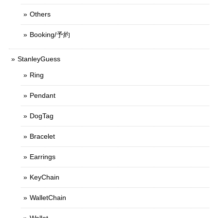
Others
Booking/予約
StanleyGuess
Ring
Pendant
DogTag
Bracelet
Earrings
KeyChain
WalletChain