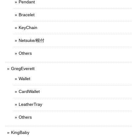
Pendant
Bracelet
KeyChain
Netsuke/根付
Others
GregEverett
Wallet
CardWallet
LeatherTray
Others
KingBaby