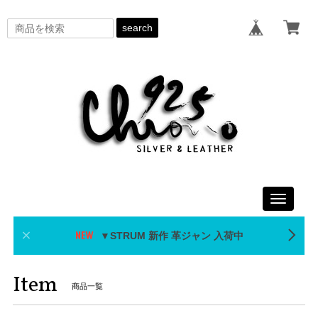
search
Toggle
navigati
▼STRUM 新作 革ジャン 入荷中
Item
商品一覧