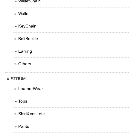
WalletChain
Wallet
KeyChain
BeltBuckle
Earring
Others
STRUM
LeatherWear
Tops
Shirt&Vest etc
Pants