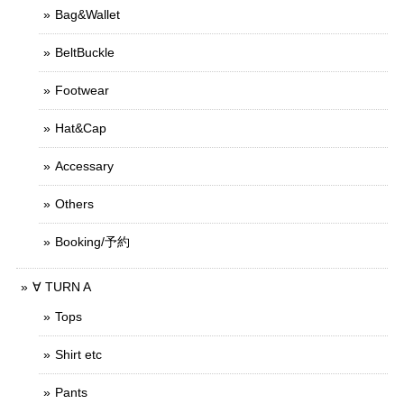
Bag&Wallet
BeltBuckle
Footwear
Hat&Cap
Accessary
Others
Booking/予約
∀ TURN A
Tops
Shirt etc
Pants