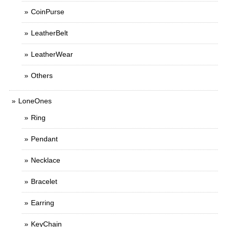
CoinPurse
LeatherBelt
LeatherWear
Others
LoneOnes
Ring
Pendant
Necklace
Bracelet
Earring
KeyChain