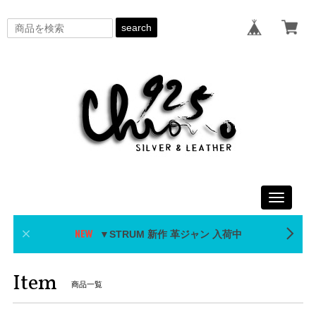
search
Toggle
navigati
▼STRUM 新作 革ジャン 入荷中
Item
商品一覧