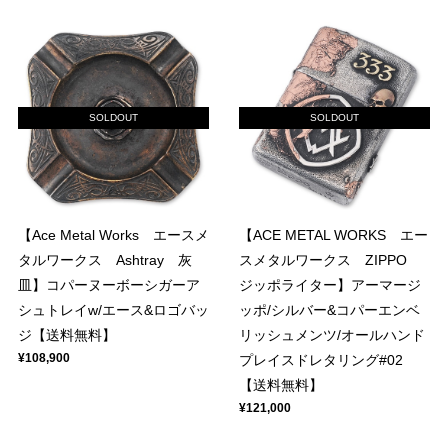
SOLDOUT
SOLDOUT
【Ace Metal Works エースメ
【ACE METAL WORKS エー
タルワークス Ashtray 灰
スメタルワークス ZIPPO
皿】コパーヌーボーシガーア
ジッポライター】アーマージ
シュトレイw/エース&ロゴバッ
ッポ/シルバー&コパーエンベ
ジ【送料無料】
リッシュメンツ/オールハンド
¥108,900
プレイスドレタリング#02
【送料無料】
¥121,000