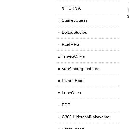
∀ TURN A
StanleyGuess
BoltedStudios
ReidMFG
TravisWalker
VanAmburgLeathers
Rizard Head
LoneOnes
EDF
C365 HidetoshiNakayama