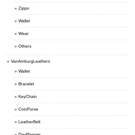
Zippo
Wallet
Wear
Others
VanAmburgLeathers
Wallet
Bracelet
KeyChain
CoinPurse
LeatherBelt
DayPlanner