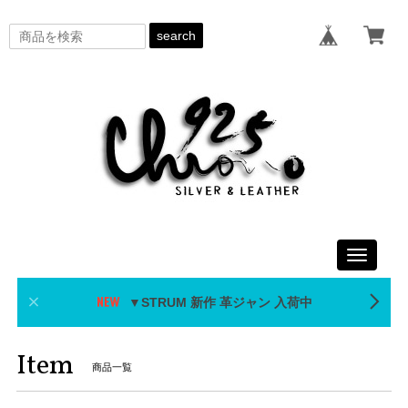
search
Toggle
navigati
▼STRUM 新作 革ジャン 入荷中
Item
商品一覧