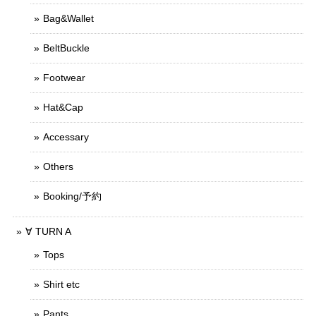
Bag&Wallet
BeltBuckle
Footwear
Hat&Cap
Accessary
Others
Booking/予約
∀ TURN A
Tops
Shirt etc
Pants