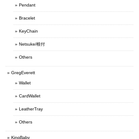
Pendant
Bracelet
KeyChain
Netsuke/根付
Others
GregEverett
Wallet
CardWallet
LeatherTray
Others
KingBaby