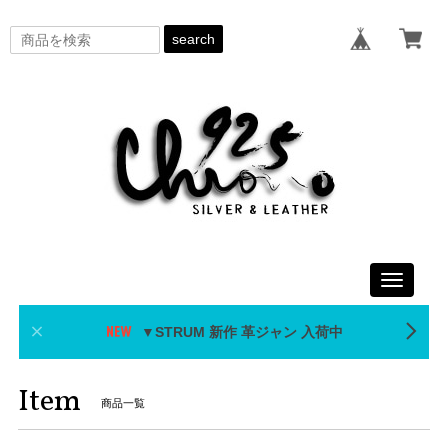
search
Toggle
navigati
▼STRUM 新作 革ジャン 入荷中
Item
商品一覧