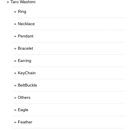
Taro Washimi
Ring
Necklace
Pendant
Bracelet
Earring
KeyChain
BeltBuckle
Others
Eagle
Feather