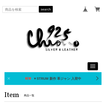
search
Toggle
navigati
▼STRUM 新作 革ジャン 入荷中
Item
商品一覧