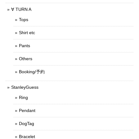
∀ TURN A
Tops
Shirt etc
Pants
Others
Booking/予約
StanleyGuess
Ring
Pendant
DogTag
Bracelet