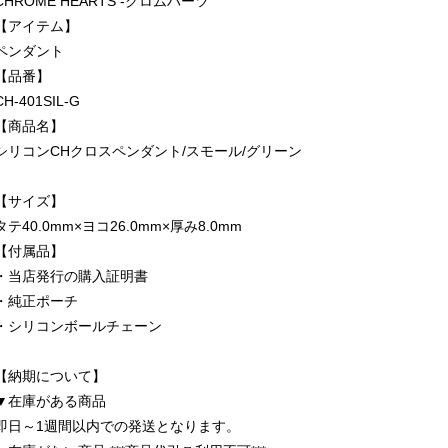
CHROME HEARTS -クロムハーツ
【アイテム】
ペンダント
【品番】
CH-401SIL-G
【商品名】
シリコンCHクロスペンダント/スモール/グリーン
【サイズ】
タテ40.0mm×ヨコ26.0mm×厚み8.0mm
【付属品】
・当店発行の購入証明書
・純正ポーチ
・シリコンボールチェーン
【納期について】
▼在庫がある商品
即日～1週間以内での発送となります。