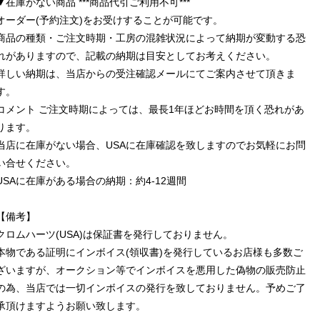
▼在庫がない商品 ***商品代引ご利用不可***
オーダー(予約注文)をお受けすることが可能です。
商品の種類・ご注文時期・工房の混雑状況によって納期が変動する恐
れがありますので、記載の納期は目安としてお考えください。
詳しい納期は、当店からの受注確認メールにてご案内させて頂きま
す。
コメント ご注文時期によっては、最長1年ほどお時間を頂く恐れがあ
ります。
当店に在庫がない場合、USAに在庫確認を致しますのでお気軽にお問
い合せください。
USAに在庫がある場合の納期：約4-12週間
【備考】
クロムハーツ(USA)は保証書を発行しておりません。
本物である証明にインボイス(領収書)を発行しているお店様も多数ご
ざいますが、オークション等でインボイスを悪用した偽物の販売防止
の為、当店では一切インボイスの発行を致しておりません。予めご了
承頂けますようお願い致します。