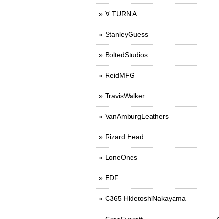
∀ TURN A
StanleyGuess
BoltedStudios
ReidMFG
TravisWalker
VanAmburgLeathers
Rizard Head
LoneOnes
EDF
C365 HidetoshiNakayama