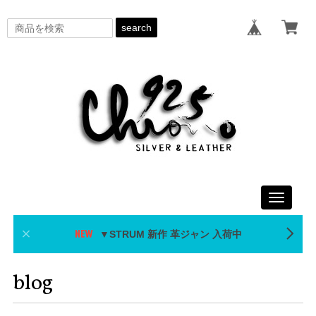
search
Toggle
navigati
▼STRUM 新作 革ジャン 入荷中
blog