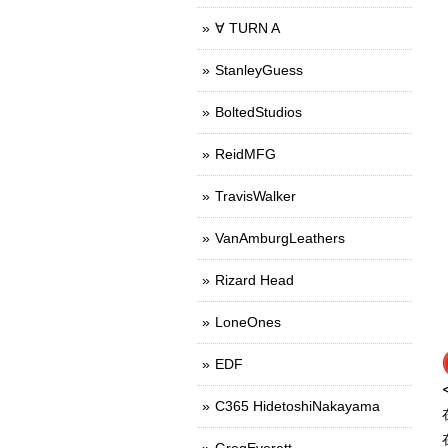
∀ TURN A
StanleyGuess
BoltedStudios
ReidMFG
TravisWalker
VanAmburgLeathers
Rizard Head
LoneOnes
EDF
C365 HidetoshiNakayama