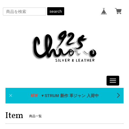
search
Toggle
navigati
▼STRUM 新作 革ジャン 入荷中
Item
商品一覧