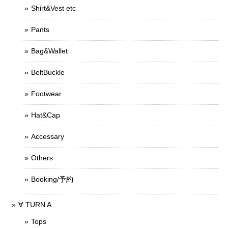
Shirt&Vest etc
Pants
Bag&Wallet
BeltBuckle
Footwear
Hat&Cap
Accessary
Others
Booking/予約
∀ TURN A
Tops