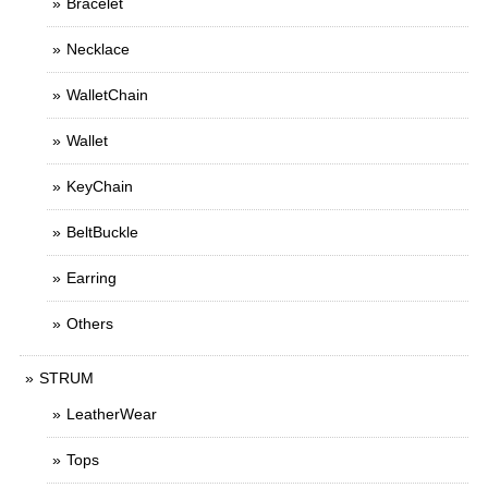
Bracelet
Necklace
WalletChain
Wallet
KeyChain
BeltBuckle
Earring
Others
STRUM
LeatherWear
Tops