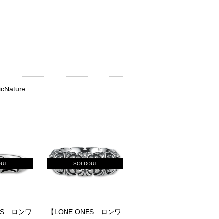
icNature
OUT
SOLDOUT
ES ロンワ
【LONE ONES ロンワ