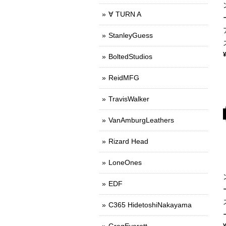
∀ TURN A
StanleyGuess
BoltedStudios
ReidMFG
TravisWalker
VanAmburgLeathers
Rizard Head
LoneOnes
EDF
C365 HidetoshiNakayama