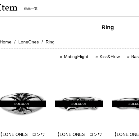
Item
商品一覧
Ring
Home
LoneOnes
Ring
MatingFlight
Kiss&Flow
Bas
SOLDOUT
SOLDOUT
SOLD
【LONE ONES ロンワ
【LONE ONES ロンワ
【LONE ON