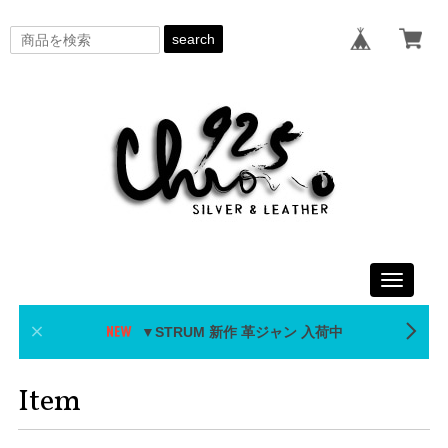
search
Toggle
navigati
▼STRUM 新作 革ジャン 入荷中
Item