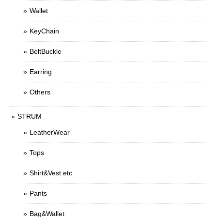
Wallet
KeyChain
BeltBuckle
Earring
Others
STRUM
LeatherWear
Tops
Shirt&Vest etc
Pants
Bag&Wallet