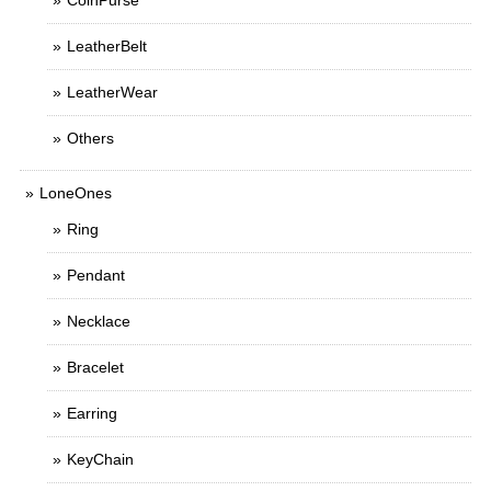
CoinPurse
LeatherBelt
LeatherWear
Others
LoneOnes
Ring
Pendant
Necklace
Bracelet
Earring
KeyChain