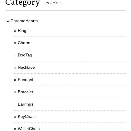
Category
カテゴリー
ChromeHearts
Ring
Charm
DogTag
Necklace
Pendant
Bracelet
Earrings
KeyChain
WalletChain