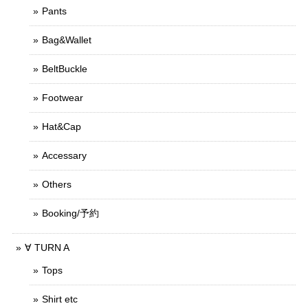
Pants
Bag&Wallet
BeltBuckle
Footwear
Hat&Cap
Accessary
Others
Booking/予約
∀ TURN A
Tops
Shirt etc