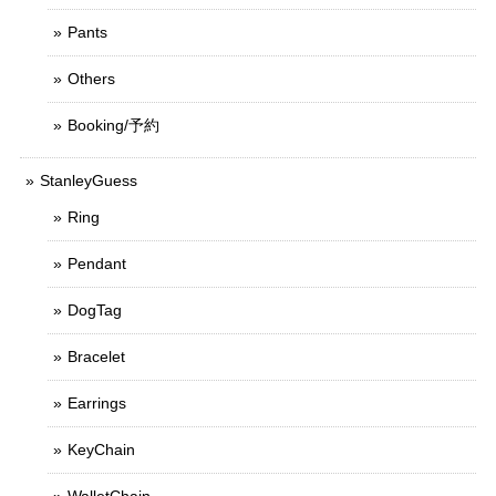
Pants
Others
Booking/予約
StanleyGuess
Ring
Pendant
DogTag
Bracelet
Earrings
KeyChain