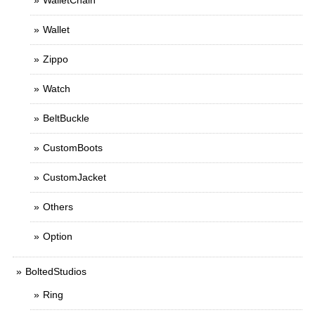
WalletChain
Wallet
Zippo
Watch
BeltBuckle
CustomBoots
CustomJacket
Others
Option
BoltedStudios
Ring