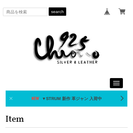
search
Toggle
navigati
▼STRUM 新作 革ジャン 入荷中
Item