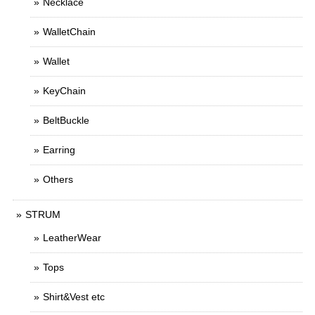
Necklace
WalletChain
Wallet
KeyChain
BeltBuckle
Earring
Others
STRUM
LeatherWear
Tops
Shirt&Vest etc