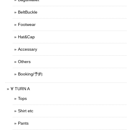
BeltBuckle
Footwear
Hat&Cap
Accessary
Others
Booking/予約
∀ TURN A
Tops
Shirt etc
Pants