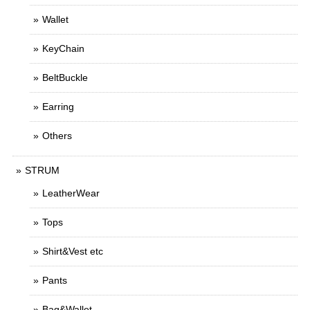
Wallet
KeyChain
BeltBuckle
Earring
Others
STRUM
LeatherWear
Tops
Shirt&Vest etc
Pants
Bag&Wallet