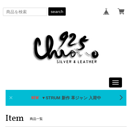
search
Toggle
navigati
▼STRUM 新作 革ジャン 入荷中
Item
商品一覧