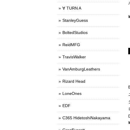
∀ TURN A
StanleyGuess
BoltedStudios
ReidMFG
TravisWalker
VanAmburgLeathers
Rizard Head
LoneOnes
EDF
C365 HidetoshiNakayama