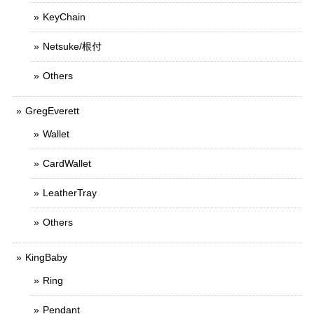
KeyChain
Netsuke/根付
Others
GregEverett
Wallet
CardWallet
LeatherTray
Others
KingBaby
Ring
Pendant