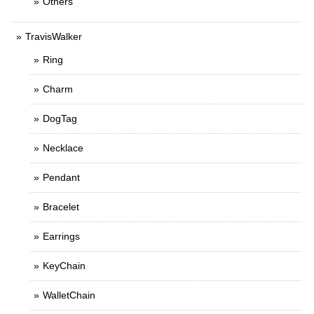
Others
TravisWalker
Ring
Charm
DogTag
Necklace
Pendant
Bracelet
Earrings
KeyChain
WalletChain