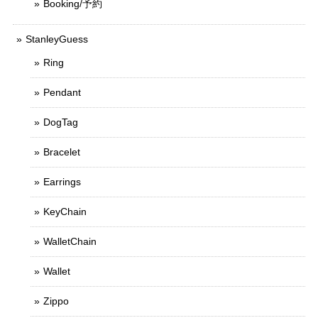
Booking/予約
StanleyGuess
Ring
Pendant
DogTag
Bracelet
Earrings
KeyChain
WalletChain
Wallet
Zippo