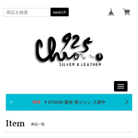
search
Toggle
navigati
▼STRUM 新作 革ジャン 入荷中
Item
商品一覧