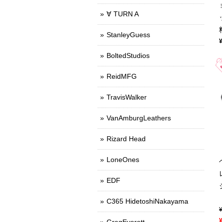
∀ TURN A
StanleyGuess
BoltedStudios
ReidMFG
TravisWalker
VanAmburgLeathers
Rizard Head
LoneOnes
EDF
C365 HidetoshiNakayama