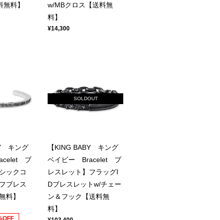
料無料】
w/MBクロス【送料無
料】
¥14,300
SOLDOUT
BY キング
【KING BABY キング
celet ブ
ベイビー Bracelet ブ
シックコ
レスレット】フラッグI
フブレス
Dブレスレットw/チェー
無料】
ン＆フック【送料無
料】
%OFF
¥103,400