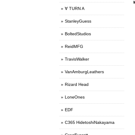
∀ TURN A
StanleyGuess
BoltedStudios
ReidMFG
TravisWalker
VanAmburgLeathers
Rizard Head
LoneOnes
EDF
C365 HidetoshiNakayama