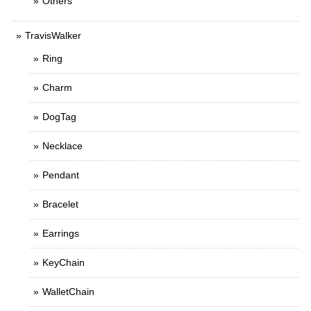
Others
TravisWalker
Ring
Charm
DogTag
Necklace
Pendant
Bracelet
Earrings
KeyChain
WalletChain