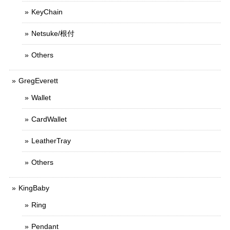
KeyChain
Netsuke/根付
Others
GregEverett
Wallet
CardWallet
LeatherTray
Others
KingBaby
Ring
Pendant