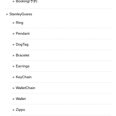
Booking/予約
StanleyGuess
Ring
Pendant
DogTag
Bracelet
Earrings
KeyChain
WalletChain
Wallet
Zippo