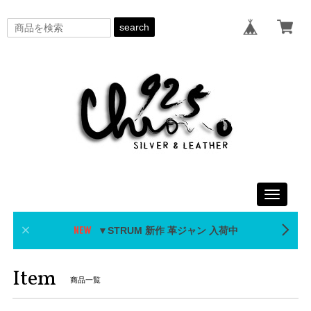
search
Toggle
navigati
▼STRUM 新作 革ジャン 入荷中
Item
商品一覧