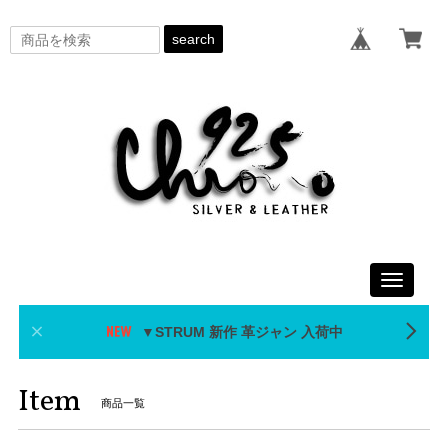
search
Toggle
navigati
▼STRUM 新作 革ジャン 入荷中
Item
商品一覧