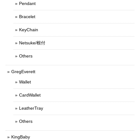
Pendant
Bracelet
KeyChain
Netsuke/根付
Others
GregEverett
Wallet
CardWallet
LeatherTray
Others
KingBaby