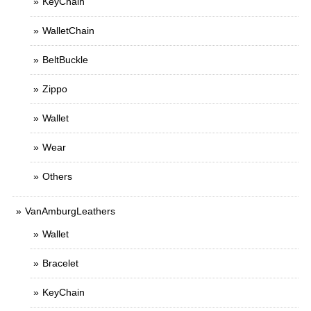
KeyChain
WalletChain
BeltBuckle
Zippo
Wallet
Wear
Others
VanAmburgLeathers
Wallet
Bracelet
KeyChain