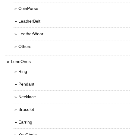
CoinPurse
LeatherBelt
LeatherWear
Others
LoneOnes
Ring
Pendant
Necklace
Bracelet
Earring
KeyChain