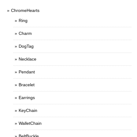
ChromeHearts
Ring
Charm
DogTag
Necklace
Pendant
Bracelet
Earrings
KeyChain
WalletChain
BeltBuckle