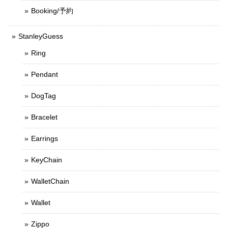
Booking/予約
StanleyGuess
Ring
Pendant
DogTag
Bracelet
Earrings
KeyChain
WalletChain
Wallet
Zippo