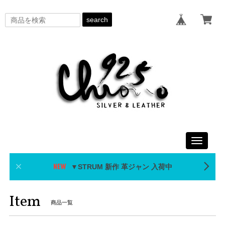
search
Toggle
navigati
▼STRUM 新作 革ジャン 入荷中
Item
商品一覧