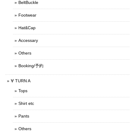
BeltBuckle
Footwear
Hat&Cap
Accessary
Others
Booking/予約
∀ TURN A
Tops
Shirt etc
Pants
Others