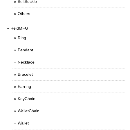
BeltBuckle
Others
ReidMFG
Ring
Pendant
Necklace
Bracelet
Earring
KeyChain
WalletChain
Wallet