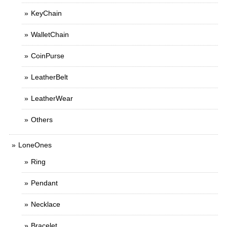
KeyChain
WalletChain
CoinPurse
LeatherBelt
LeatherWear
Others
LoneOnes
Ring
Pendant
Necklace
Bracelet