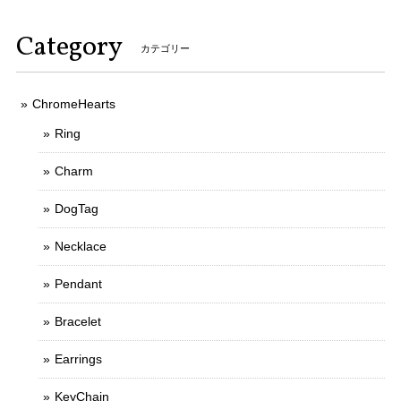
Category
カテゴリー
ChromeHearts
Ring
Charm
DogTag
Necklace
Pendant
Bracelet
Earrings
KeyChain