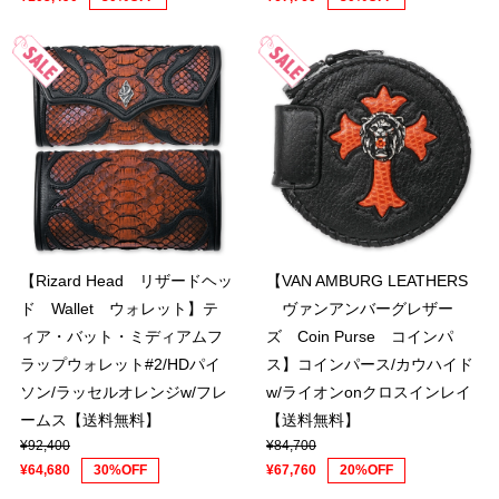
【Rizard Head リザードヘッ
【VAN AMBURG LEATHERS
ド Wallet ウォレット】テ
ヴァンアンバーグレザー
ィア・バット・ミディアムフ
ズ Coin Purse コインパ
ラップウォレット#2/HDパイ
ス】コインパース/カウハイド
ソン/ラッセルオレンジw/フレ
w/ライオンonクロスインレイ
ームス【送料無料】
【送料無料】
¥92,400
¥84,700
¥64,680
30%OFF
¥67,760
20%OFF