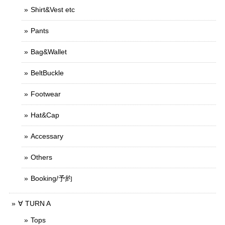
Shirt&Vest etc
Pants
Bag&Wallet
BeltBuckle
Footwear
Hat&Cap
Accessary
Others
Booking/予約
∀ TURN A
Tops