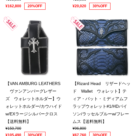
¥162,800
20%OFF
¥20,020
30%OFF
【VAN AMBURG LEATHERS
【Rizard Head リザードヘッ
ヴァンアンバーグレザー
ド Wallet ウォレット】テ
ズ ウォレットホルダー】ウ
ィア・バット・ミディアムフ
ォレットホルダー/カウハイド
ラップウォレット#1/HDパイ
w/EXラージシルバークロス
ソン/ラッセルブルーw/フレー
【送料無料】
ムス【送料無料】
¥150,700
¥96,800
¥105,490
30%OFF
¥67,760
30%OFF