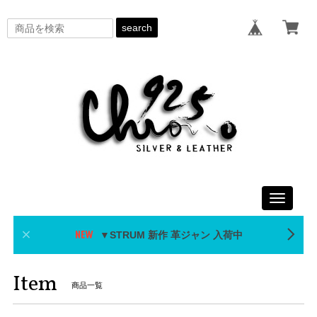
search
Toggle
navigati
▼STRUM 新作 革ジャン 入荷中
Item
商品一覧