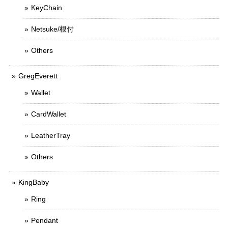
KeyChain
Netsuke/根付
Others
GregEverett
Wallet
CardWallet
LeatherTray
Others
KingBaby
Ring
Pendant