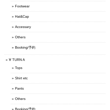
Footwear
Hat&Cap
Accessary
Others
Booking/予約
∀ TURN A
Tops
Shirt etc
Pants
Others
Booking/予約