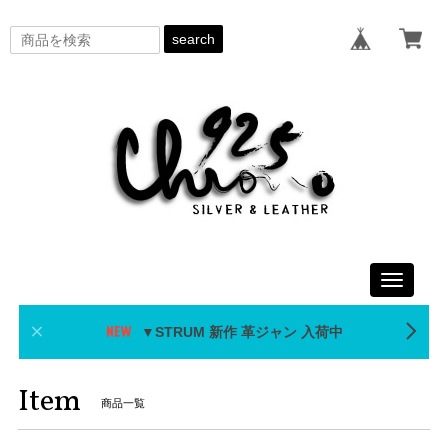
search
Toggle
navigati
▼STRUM 新作 革ジャン 入荷中
Item
商品一覧