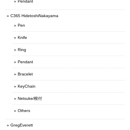
Pendant
C365 HidetoshiNakayama
Pen
Knife
Ring
Pendant
Bracelet
KeyChain
Netsuke/根付
Others
GregEverett