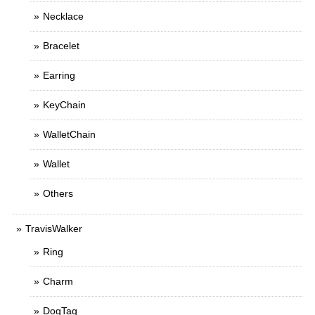
Necklace
Bracelet
Earring
KeyChain
WalletChain
Wallet
Others
TravisWalker
Ring
Charm
DogTag