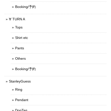
Booking/予約
∀ TURN A
Tops
Shirt etc
Pants
Others
Booking/予約
StanleyGuess
Ring
Pendant
DogTag