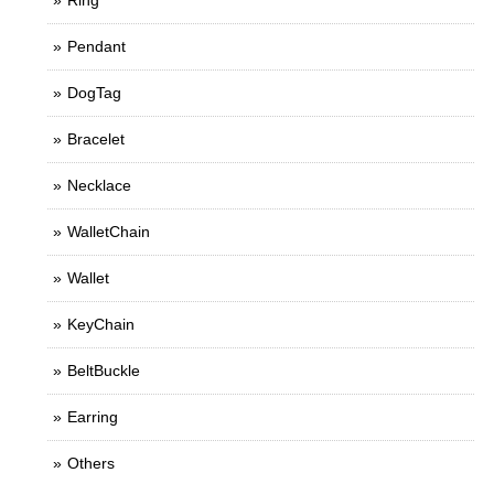
Ring
Pendant
DogTag
Bracelet
Necklace
WalletChain
Wallet
KeyChain
BeltBuckle
Earring
Others