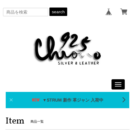
search
Toggle
navigati
▼STRUM 新作 革ジャン 入荷中
Item
商品一覧