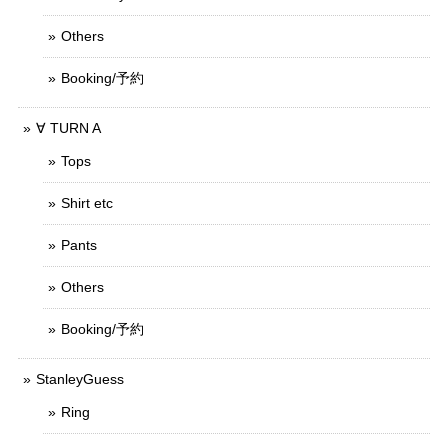
Others
Booking/予約
∀ TURN A
Tops
Shirt etc
Pants
Others
Booking/予約
StanleyGuess
Ring