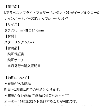
【商品名】
Lアラベスクフライトフェザーペンダント01 w/イーグルクロー&
レインボートパーズSVカップ/オーバル5×7
【サイズ】
タテ70.0mm×ヨコ14.0mm
【材質】
スターリングシルバー
【付属品】
・純正保証書
・純正ポーチ
・当店発行の購入証明書
【納期について】
▼在庫がある商品
即日～1週間以内での発送となります。
▼在庫がない商品 ***商品代引ご利用不可***
オーダー(予約注文)をお受けすることが可能です。