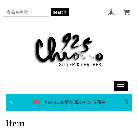
search
Toggle
navigati
▼STRUM 新作 革ジャン 入荷中
Item