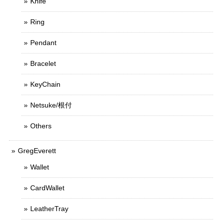
Knife
Ring
Pendant
Bracelet
KeyChain
Netsuke/根付
Others
GregEverett
Wallet
CardWallet
LeatherTray