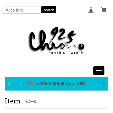
search
Toggle
navigati
▼STRUM 新作 革ジャン 入荷中
Item
商品一覧