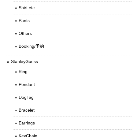
Shirt etc
Pants
Others
Booking/予約
StanleyGuess
Ring
Pendant
DogTag
Bracelet
Earrings
KeyChain