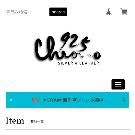
search
Toggle
navigati
▼STRUM 新作 革ジャン 入荷中
Item
商品一覧