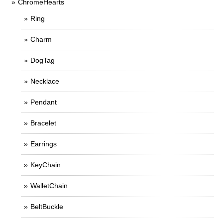
ChromeHearts
Ring
Charm
DogTag
Necklace
Pendant
Bracelet
Earrings
KeyChain
WalletChain
BeltBuckle