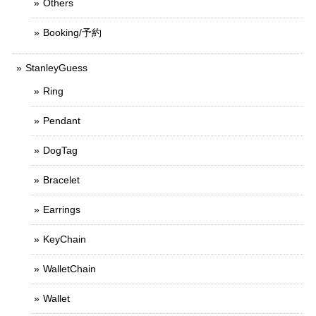
Others
Booking/予約
StanleyGuess
Ring
Pendant
DogTag
Bracelet
Earrings
KeyChain
WalletChain
Wallet