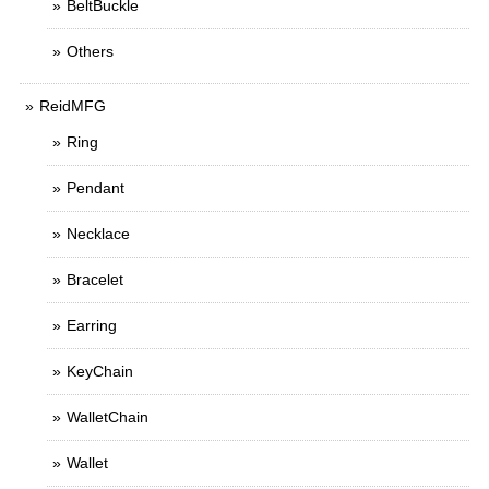
BeltBuckle
Others
ReidMFG
Ring
Pendant
Necklace
Bracelet
Earring
KeyChain
WalletChain
Wallet