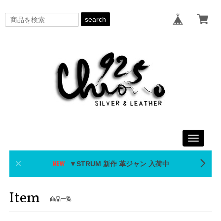
search
Toggle
navigati
▼STRUM 新作 革ジャン 入荷中
Item
商品一覧