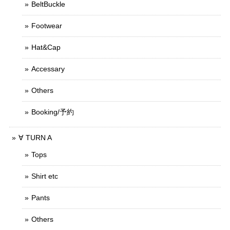
BeltBuckle
Footwear
Hat&Cap
Accessary
Others
Booking/予約
∀ TURN A
Tops
Shirt etc
Pants
Others