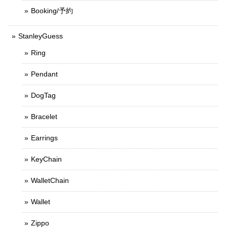
Booking/予約
StanleyGuess
Ring
Pendant
DogTag
Bracelet
Earrings
KeyChain
WalletChain
Wallet
Zippo