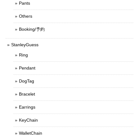
Pants
Others
Booking/予約
StanleyGuess
Ring
Pendant
DogTag
Bracelet
Earrings
KeyChain
WalletChain