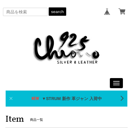
search
Toggle
navigati
▼STRUM 新作 革ジャン 入荷中
Item
商品一覧