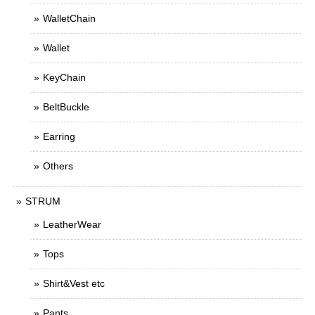
WalletChain
Wallet
KeyChain
BeltBuckle
Earring
Others
STRUM
LeatherWear
Tops
Shirt&Vest etc
Pants