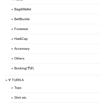
Bag&Wallet
BeltBuckle
Footwear
Hat&Cap
Accessary
Others
Booking/予約
∀ TURN A
Tops
Shirt etc