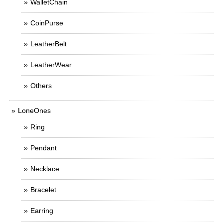
WalletChain
CoinPurse
LeatherBelt
LeatherWear
Others
LoneOnes
Ring
Pendant
Necklace
Bracelet
Earring