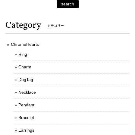
search
Category
カテゴリー
ChromeHearts
Ring
Charm
DogTag
Necklace
Pendant
Bracelet
Earrings