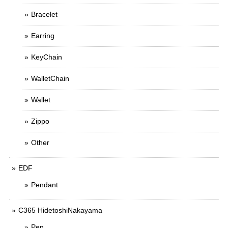
Bracelet
Earring
KeyChain
WalletChain
Wallet
Zippo
Other
EDF
Pendant
C365 HidetoshiNakayama
Pen