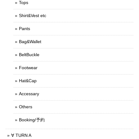
Tops
Shirt&Vest etc
Pants
Bag&Wallet
BeltBuckle
Footwear
Hat&Cap
Accessary
Others
Booking/予約
∀ TURN A