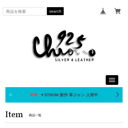
search
Toggle
navigati
▼STRUM 新作 革ジャン 入荷中
Item
商品一覧