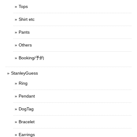
Tops
Shirt etc
Pants
Others
Booking/予約
StanleyGuess
Ring
Pendant
DogTag
Bracelet
Earrings