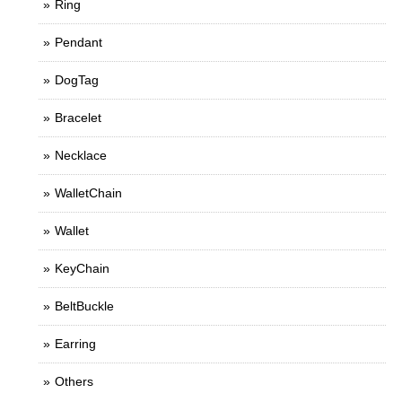
Ring
Pendant
DogTag
Bracelet
Necklace
WalletChain
Wallet
KeyChain
BeltBuckle
Earring
Others