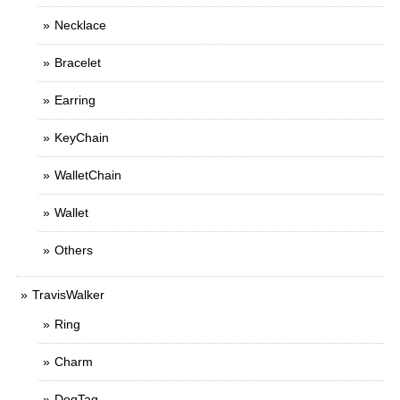
Necklace
Bracelet
Earring
KeyChain
WalletChain
Wallet
Others
TravisWalker
Ring
Charm
DogTag