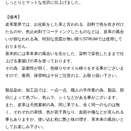
しっとりとマットな光沢に仕上げました。
【備考】
皮革業界では、お化粧をした革と言われる、顔料で色を吹き付け
たものや、色止め剤でコーティングしたものなどは、皮革の風合
いが損なわれる為、特別な意図が無い限りSTRUMでは使用して
おりません。
基本的には革本来の風合いを生かした、染料で染色したままで仕
上げる素揚げの革を使っております。
その為、染着性が弱く、色移りやオイル移りをする事がございま
すので、着用、保管時は十分ご注意の上、お取り扱い下さい。
製品染め、加工品では、一点一点、職人の手作業の為、製品、部
分によって色ブレ、色ムラ、シミなどがある事がございます。
また、皮革は天然素材の為、同じ革でも、全く同一のものは無
く、それぞれの表情、色が若干異なり、血筋や傷などが見られる
事もありますが、使い込む程に艶と味の増す、革本来の風合いと
してお楽しみ下さい。