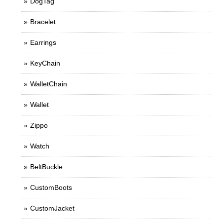
DogTag
Bracelet
Earrings
KeyChain
WalletChain
Wallet
Zippo
Watch
BeltBuckle
CustomBoots
CustomJacket