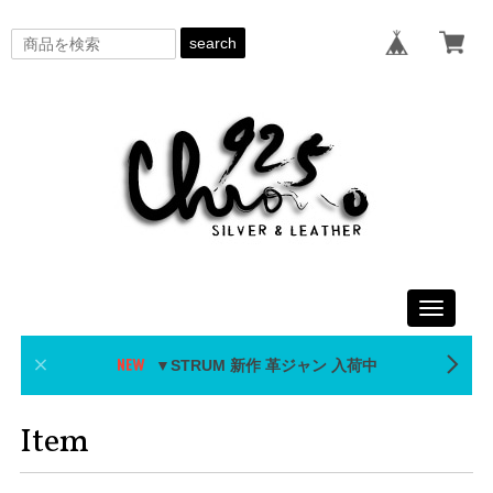
search
Toggle
navigati
▼STRUM 新作 革ジャン 入荷中
Item