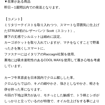
▼在庫がある商品
即日～1週間以内での発送となります。
【コメント】
ミリタリーテイストを取り入れつつ、スマートな雰囲気に仕上げ
たSTRUM初のレザーパンツ Scott（スコット）。
膝下の丈感でシルエットは細めに設定。
カーゴポケットを取り入れていますが、マチをなくすことで野暮
ったさを無くしスマートに。
ファスナーにはイタリアのRaccagni社製を使用。
裏地には吸水速乾性のあるCOOL MAXを使用して履き心地を考慮
しています。
カーフ牛革原皮を日本国内でクロム鞣しした革。
クロムならではの、キメの細やかさ、強さとしなやかさ、軽さを
併せ持った革になります。
今回の下地は弾力があり、モチっとした触感で、トラ柄とシボが
しっかりと立っているのが特徴で、オイル仕上げをする事により