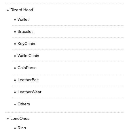
Rizard Head
Wallet
Bracelet
KeyChain
WalletChain
CoinPurse
LeatherBelt
LeatherWear
Others
LoneOnes
Ring