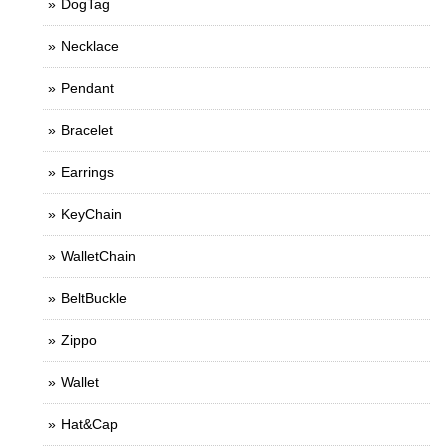
DogTag
Necklace
Pendant
Bracelet
Earrings
KeyChain
WalletChain
BeltBuckle
Zippo
Wallet
Hat&Cap