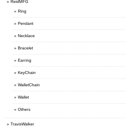
ReidMFG
Ring
Pendant
Necklace
Bracelet
Earring
KeyChain
WalletChain
Wallet
Others
TravisWalker