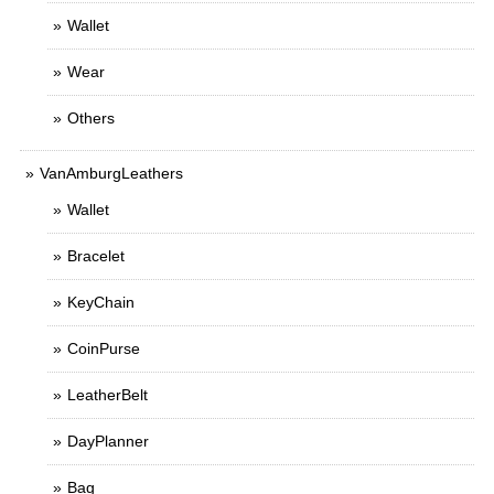
Wallet
Wear
Others
VanAmburgLeathers
Wallet
Bracelet
KeyChain
CoinPurse
LeatherBelt
DayPlanner
Bag