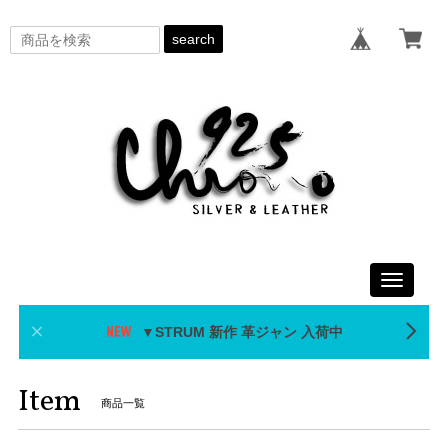
search
Toggle
navigati
▼STRUM 新作 革ジャン 入荷中
Item
商品一覧