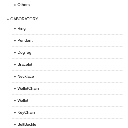
Others
GABORATORY
Ring
Pendant
DogTag
Bracelet
Necklace
WalletChain
Wallet
KeyChain
BeltBuckle