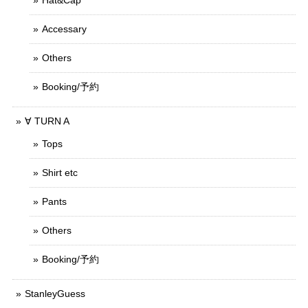
Hat&Cap
Accessary
Others
Booking/予約
∀ TURN A
Tops
Shirt etc
Pants
Others
Booking/予約
StanleyGuess