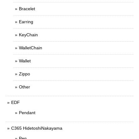
Bracelet
Earring
KeyChain
WalletChain
Wallet
Zippo
Other
EDF
Pendant
C365 HidetoshiNakayama
Pen