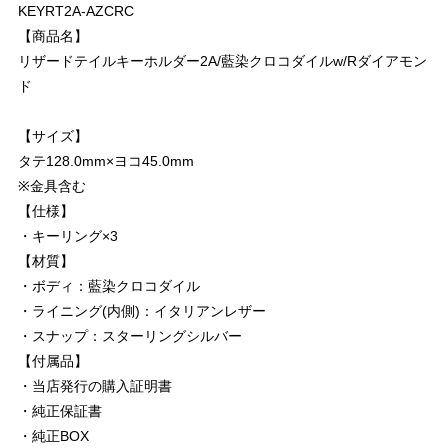
KEYRT2A-AZCRC
【商品名】
リザードテイルキーホルダー2A/藍染クロコダイルw/Rダイアモン
ド
【サイズ】
タテ128.0mm×ヨコ45.0mm
※金具含む
【仕様】
・キーリング×3
【材質】
・ボディ：藍染クロコダイル
・ライニング(内側)：イタリアンレザー
・スナップ：スターリングシルバー
【付属品】
・当店発行の購入証明書
・純正保証書
・純正BOX