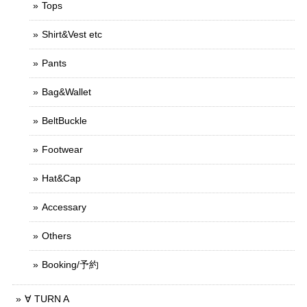
Tops
Shirt&Vest etc
Pants
Bag&Wallet
BeltBuckle
Footwear
Hat&Cap
Accessary
Others
Booking/予約
∀ TURN A