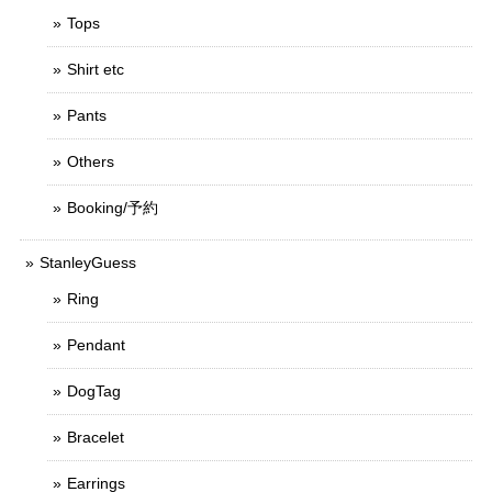
Tops
Shirt etc
Pants
Others
Booking/予約
StanleyGuess
Ring
Pendant
DogTag
Bracelet
Earrings