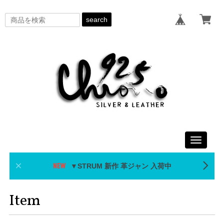
search
Toggle
navigati
▼STRUM 新作 革ジャン 入荷中
Item