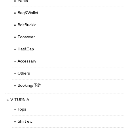
Pants
Bag&Wallet
BeltBuckle
Footwear
Hat&Cap
Accessary
Others
Booking/予約
∀ TURN A
Tops
Shirt etc