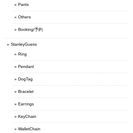
Pants
Others
Booking/予約
StanleyGuess
Ring
Pendant
DogTag
Bracelet
Earrings
KeyChain
WalletChain