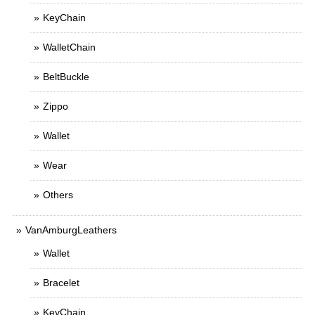
KeyChain
WalletChain
BeltBuckle
Zippo
Wallet
Wear
Others
VanAmburgLeathers
Wallet
Bracelet
KeyChain