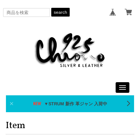
search
Toggle
navigati
▼STRUM 新作 革ジャン 入荷中
Item