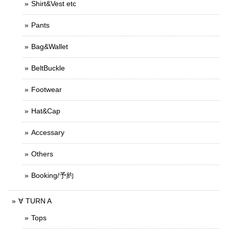
Shirt&Vest etc
Pants
Bag&Wallet
BeltBuckle
Footwear
Hat&Cap
Accessary
Others
Booking/予約
∀ TURN A
Tops