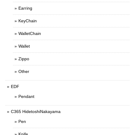
Earring
KeyChain
WalletChain
Wallet
Zippo
Other
EDF
Pendant
C365 HidetoshiNakayama
Pen
Knife