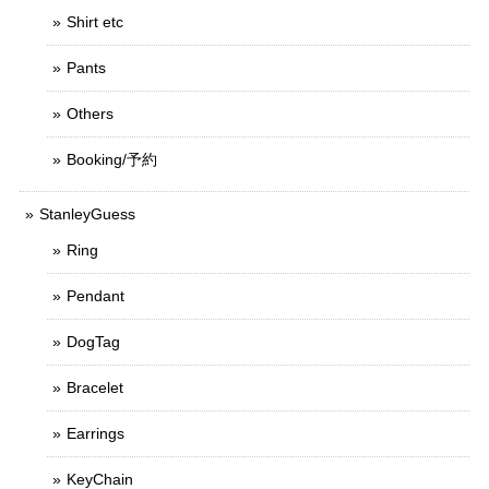
Shirt etc
Pants
Others
Booking/予約
StanleyGuess
Ring
Pendant
DogTag
Bracelet
Earrings
KeyChain