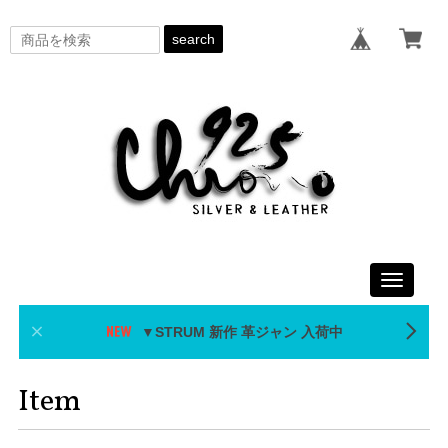
search
Toggle
navigati
▼STRUM 新作 革ジャン 入荷中
Item