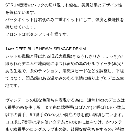
STRUM定番のバックの切り返しも健在。美脚効果とデザイン性
を兼ねています。
バックポケットは右側のみ二重ポケットにして、強度と機能性を
持たせています。
フロントはボタンフライ仕様です。
14oz DEEP BLUE HEAVY SELVAGE DENIM
シャトル織機と呼ばれる旧式力織機(きゅうしきりきしょっき)で
織られたデニム生地両端にほつれ留めの為のセルヴィッチ(耳)が
ある生地で、糸のテンション、製織スピードなどを調整し、平坦
ではなく、凹凸感のある温かみのある表情に織り上げたデニム生
地です。
ヴィンテージの様な色落ちを表現する為に、通常14ozのデニムは
6番手の糸を使う所、タテ糸に端番手(はばんて)と呼ばれる小数点
以下の番手、5.7番手のやや太い特注の糸を使い紡績しています。
ヨコ糸に7番手の糸を使いタテ糸との太さに差をつけ、かつタテ
糸が端番手のロングスラブ糸の為、綺麗な縦落ちをするのが特徴