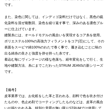
です。
また、染色に関しては、インディゴ染料だけではなく、黒色の硫
化染料を混ぜ複数回、染色を繰り返す事で、深みのある濃色ブル
ーに仕上げています。
縫製糸には、オールドモデルの風合いを実現するコア糸を使用。
ポリエステル100%の高強力フィラメントをコア(芯)にして、その
表面をスーピマ綿100%のわたで巻く事で、履き込むごとに味の
出る綿糸の良さと強度を併せ持った糸です。
着込む毎にヴィンテージの様な色落ち、経年変化をして行く、生
地や縫製方法、糸にまでこだわったSTRUM JEANSの新シリーズ
です。
【備考】
皮革業界では、お化粧をした革と言われる、顔料で色を吹き付け
たものや、色止め剤でコーティングしたものなどは、皮革の風合
いが損なわれる為、特別な意図が無い限りSTRUMでは使用して