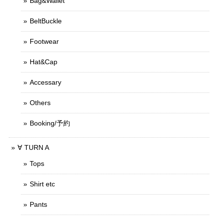
Bag&Wallet
BeltBuckle
Footwear
Hat&Cap
Accessary
Others
Booking/予約
∀ TURN A
Tops
Shirt etc
Pants