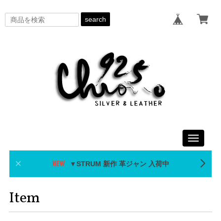
search
Toggle
navigati
▼STRUM 新作 革ジャン 入荷中
Item