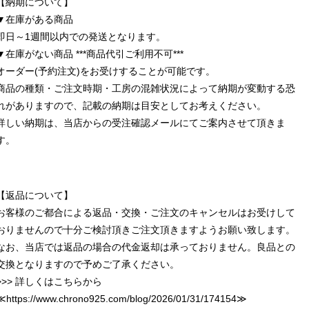
【納期について】
▼在庫がある商品
即日～1週間以内での発送となります。
▼在庫がない商品 ***商品代引ご利用不可***
オーダー(予約注文)をお受けすることが可能です。
商品の種類・ご注文時期・工房の混雑状況によって納期が変動する恐
れがありますので、記載の納期は目安としてお考えください。
詳しい納期は、当店からの受注確認メールにてご案内させて頂きま
す。
【返品について】
お客様のご都合による返品・交換・ご注文のキャンセルはお受けして
おりませんので十分ご検討頂きご注文頂きますようお願い致します。
なお、当店では返品の場合の代金返却は承っておりません。良品との
交換となりますので予めご了承ください。
>>> 詳しくはこちらから
≪
https://www.chrono925.com/blog/2026/01/31/174154
≫