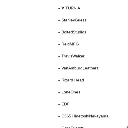
∀ TURN A
StanleyGuess
BoltedStudios
ReidMFG
TravisWalker
VanAmburgLeathers
Rizard Head
LoneOnes
EDF
C365 HidetoshiNakayama