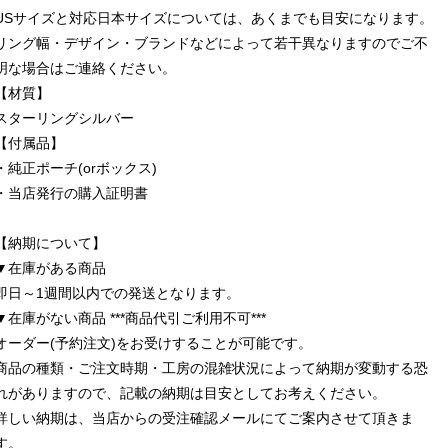
USサイズと対応日本サイズについては、あくまでも目安になります。
リング幅・デザイン・ブランドなどによって若干異なりますのでご不
明な場合はご連絡ください。
【材質】
スターリングシルバー
【付属品】
・純正ポーチ(orボックス)
・当店発行の購入証明書
【納期について】
▼在庫がある商品
即日～1週間以内での発送となります。
▼在庫がない商品 ***商品代引ご利用不可***
オーダー(予約注文)をお受けすることが可能です。
商品の種類・ご注文時期・工房の混雑状況によって納期が変動する恐
れがありますので、記載の納期は目安としてお考えください。
詳しい納期は、当店からの受注確認メールにてご案内させて頂きま
す。