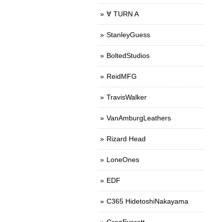
∀ TURN A
StanleyGuess
BoltedStudios
ReidMFG
TravisWalker
VanAmburgLeathers
Rizard Head
LoneOnes
EDF
C365 HidetoshiNakayama