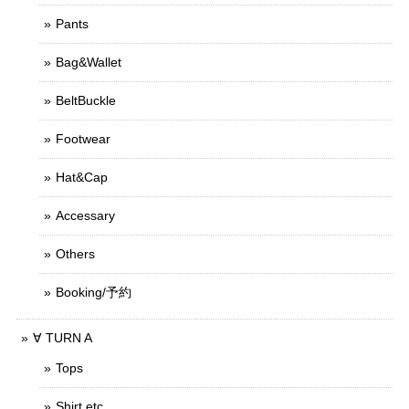
Pants
Bag&Wallet
BeltBuckle
Footwear
Hat&Cap
Accessary
Others
Booking/予約
∀ TURN A
Tops
Shirt etc