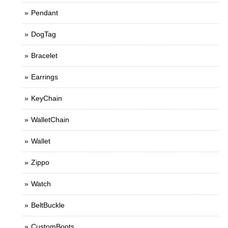
Pendant
DogTag
Bracelet
Earrings
KeyChain
WalletChain
Wallet
Zippo
Watch
BeltBuckle
CustomBoots