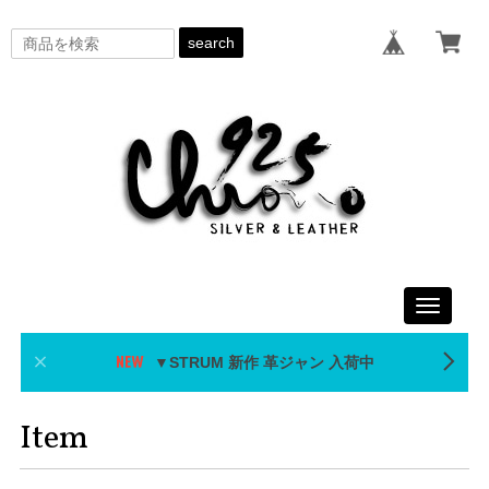
search
Toggle
navigati
▼STRUM 新作 革ジャン 入荷中
Item