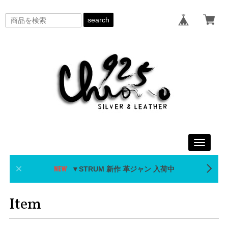
search
Toggle
navigati
▼STRUM 新作 革ジャン 入荷中
Item