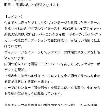
即日～1週間以内での発送となります。
【コメント】
今までとは違ったギミックやヴィンテージを意識したディテール
を取り入れた新型ダブルライダース HI-FLYER（ハイフライヤー)
新色のSUNBURSTは、バーニングダイ後、ギターのサンバースト
カラーの様にグラデーションで更に縁取り、目新しい表情に仕上
げています。
ヴィンテージをイメージしてファスナーの両端にスタッズを打ち
込んでいます。
内側の前立てには両端にメタルパーツをあしらったファスナーポ
ケットを配置。
上襟内側にはラペル付きで、フロントを全て閉めてラペルを止め
る事で風防にする事が出来ます。
カーフのセンター（背骨部分）を贅沢に使用する事で、中心から
トラ柄が広がるように裁断しています。
地生のカーフ牛革原皮を日本国内でタンニン鞣しした革を使用。