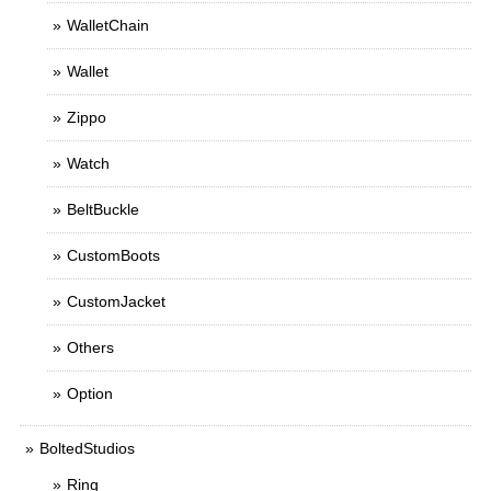
WalletChain
Wallet
Zippo
Watch
BeltBuckle
CustomBoots
CustomJacket
Others
Option
BoltedStudios
Ring