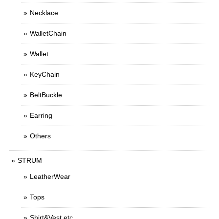
Necklace
WalletChain
Wallet
KeyChain
BeltBuckle
Earring
Others
STRUM
LeatherWear
Tops
Shirt&Vest etc