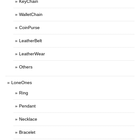
KeyChain
WalletChain
CoinPurse
LeatherBelt
LeatherWear
Others
LoneOnes
Ring
Pendant
Necklace
Bracelet