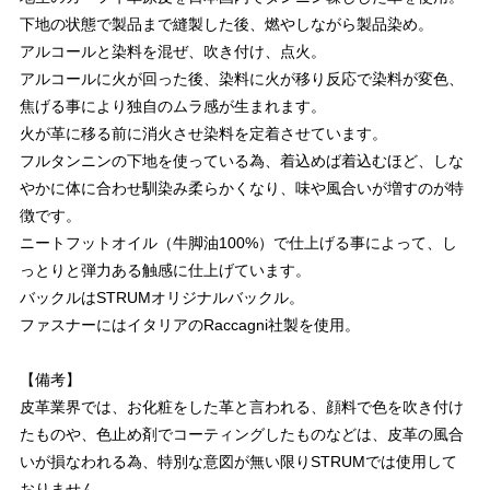
下地の状態で製品まで縫製した後、燃やしながら製品染め。
アルコールと染料を混ぜ、吹き付け、点火。
アルコールに火が回った後、染料に火が移り反応で染料が変色、
焦げる事により独自のムラ感が生まれます。
火が革に移る前に消火させ染料を定着させています。
フルタンニンの下地を使っている為、着込めば着込むほど、しな
やかに体に合わせ馴染み柔らかくなり、味や風合いが増すのが特
徴です。
ニートフットオイル（牛脚油100%）で仕上げる事によって、し
っとりと弾力ある触感に仕上げています。
バックルはSTRUMオリジナルバックル。
ファスナーにはイタリアのRaccagni社製を使用。
【備考】
皮革業界では、お化粧をした革と言われる、顔料で色を吹き付け
たものや、色止め剤でコーティングしたものなどは、皮革の風合
いが損なわれる為、特別な意図が無い限りSTRUMでは使用して
おりません。