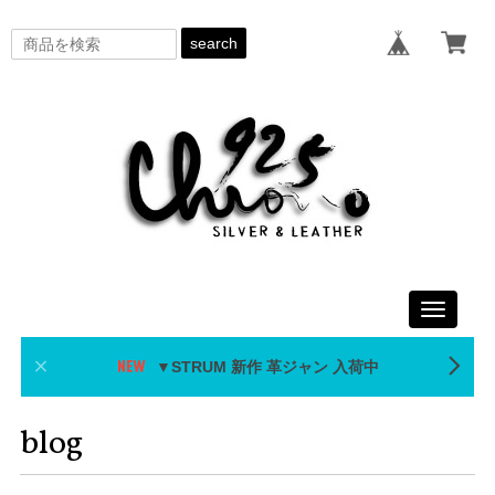
search
Toggle
navigati
▼STRUM 新作 革ジャン 入荷中
blog