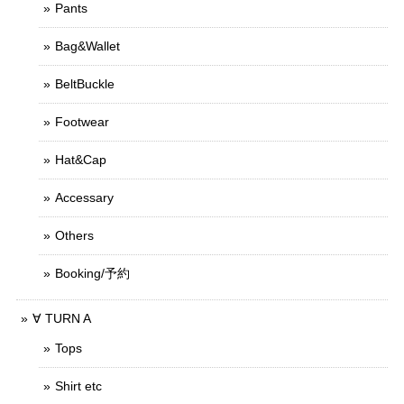
Pants
Bag&Wallet
BeltBuckle
Footwear
Hat&Cap
Accessary
Others
Booking/予約
∀ TURN A
Tops
Shirt etc