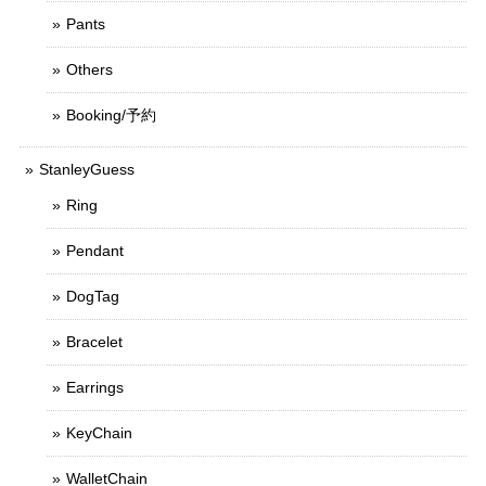
Pants
Others
Booking/予約
StanleyGuess
Ring
Pendant
DogTag
Bracelet
Earrings
KeyChain
WalletChain