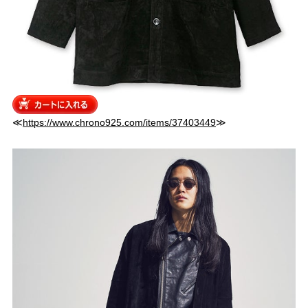
≪
https://www.chrono925.com/items/37403449
≫