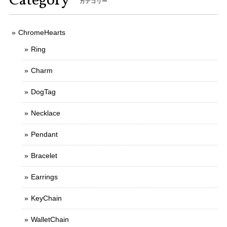
Category
カテゴリー
ChromeHearts
Ring
Charm
DogTag
Necklace
Pendant
Bracelet
Earrings
KeyChain
WalletChain