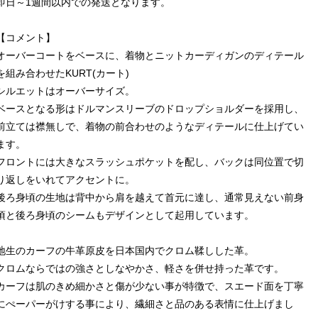
即日～1週間以内での発送となります。
【コメント】
オーバーコートをベースに、着物とニットカーディガンのディテール
を組み合わせたKURT(カート)
シルエットはオーバーサイズ。
ベースとなる形はドルマンスリーブのドロップショルダーを採用し、
前立ては襟無しで、着物の前合わせのようなディテールに仕上げてい
ます。
フロントには大きなスラッシュポケットを配し、バックは同位置で切
り返しをいれてアクセントに。
後ろ身頃の生地は背中から肩を越えて首元に達し、通常見えない前身
頃と後ろ身頃のシームもデザインとして起用しています。
地生のカーフの牛革原皮を日本国内でクロム鞣しした革。
クロムならではの強さとしなやかさ、軽さを併せ持った革です。
カーフは肌のきめ細かさと傷が少ない事が特徴で、スエード面を丁寧
にぺーパーがけする事により、繊細さと品のある表情に仕上げまし