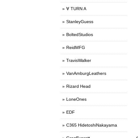
∀ TURN A
StanleyGuess
BoltedStudios
ReidMFG
TravisWalker
VanAmburgLeathers
Rizard Head
LoneOnes
EDF
C365 HidetoshiNakayama