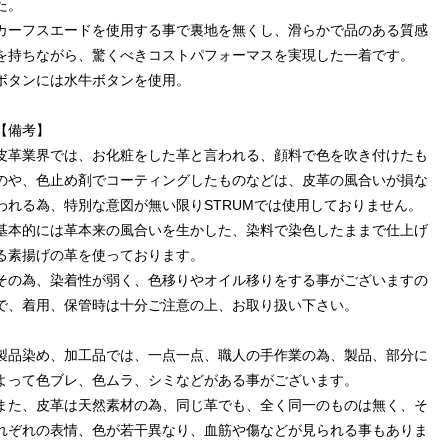
た。
カーフスエードを使用する事で裏地を無くし、滑らかで品のある質感
を持ちながら、驚くべきコストパフォーマスを実現した一着です。
ボタンには水牛ボタンを使用。
【備考】
皮革業界では、お化粧をした革と言われる、顔料で色を吹き付けたも
のや、色止め剤でコーティングしたものなどは、皮革の風合いが損な
われる為、特別な意図が無い限りSTRUMでは使用しておりません。
基本的には革本来の風合いを生かした、染料で染色したままで仕上げ
る素揚げの革を使っております。
その為、染着性が弱く、色移りやオイル移りをする事がございますの
で、着用、保管時は十分ご注意の上、お取り扱い下さい。
製品染め、加工品では、一点一点、職人の手作業の為、製品、部分に
よって色ブレ、色ムラ、シミなどがある事がございます。
また、皮革は天然素材の為、同じ革でも、全く同一のものは無く、そ
れぞれの表情、色が若干異なり、血筋や傷などが見られる事もありま