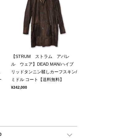
【STRUM ストラム アパレ
ル ウェア】DEAD MAN/ハイブ
燃
リッドタンニン鞣しカーフスキン/
ー
ミドル コート【送料無料】
¥242,000
0