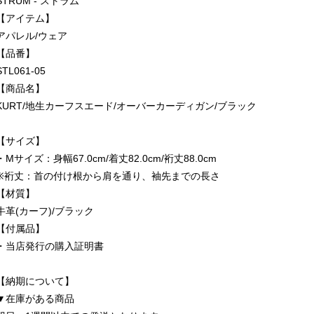
STRUM - ストラム
【アイテム】
アパレル/ウェア
【品番】
STL061-05
【商品名】
KURT/地生カーフスエード/オーバーカーディガン/ブラック
【サイズ】
・Mサイズ：身幅67.0cm/着丈82.0cm/裄丈88.0cm
※裄丈：首の付け根から肩を通り、袖先までの長さ
【材質】
牛革(カーフ)/ブラック
【付属品】
・当店発行の購入証明書
【納期について】
▼在庫がある商品